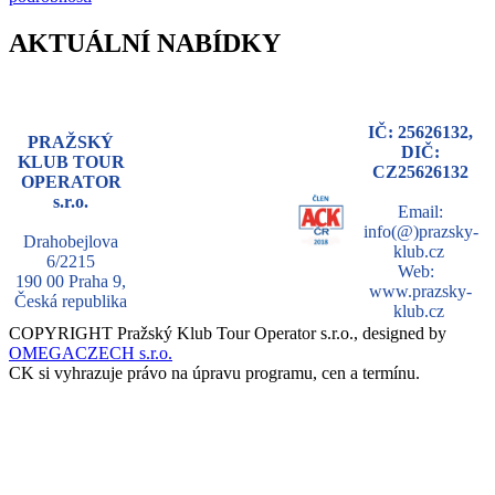
AKTUÁLNÍ NABÍDKY
IČ: 25626132,
PRAŽSKÝ
DIČ:
KLUB TOUR
CZ25626132
OPERATOR
s.r.o.
Email:
info(@)prazsky-
Drahobejlova
klub.cz
6/2215
Web:
190 00 Praha 9,
www.prazsky-
Česká republika
klub.cz
COPYRIGHT Pražský Klub Tour Operator s.r.o., designed by
OMEGACZECH s.r.o.
CK si vyhrazuje právo na úpravu programu, cen a termínu.