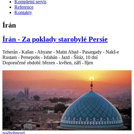
Kompletní servis
Reference
Kontakty
Írán
Írán - Za poklady starobylé Persie
Teherán - Kašan - Abyane - Matin Abad - Pasargady - Nakš-e
Rustam - Persepolis - Isfahán - Jazd - Šíráz, 10 dní
Doporučené období: březen - květen, září - říjen
podrobnosti