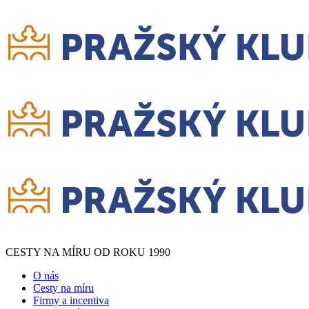
CESTY NA MÍRU OD ROKU 1990
O nás
Cesty na míru
Firmy a incentiva